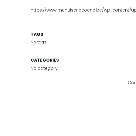
https://www.menuiseriecoene.be/wp-content/u
TAGS
No tags
CATEGORIES
No category
Com