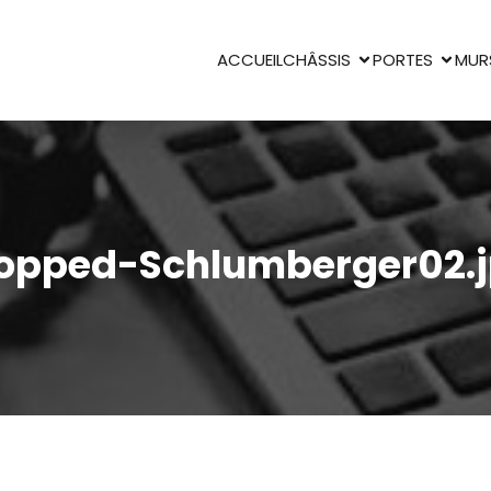
ACCUEIL
CHÂSSIS
PORTES
MUR
opped-Schlumberger02.